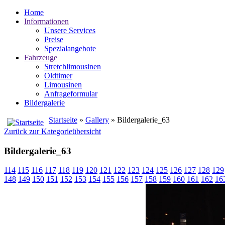
Home
Informationen
Unsere Services
Preise
Spezialangebote
Fahrzeuge
Stretchlimousinen
Oldtimer
Limousinen
Anfrageformular
Bildergalerie
Startseite
»
Gallery
» Bildergalerie_63
Zurück zur Kategorieübersicht
Bildergalerie_63
114
115
116
117
118
119
120
121
122
123
124
125
126
127
128
129
148
149
150
151
152
153
154
155
156
157
158
159
160
161
162
16