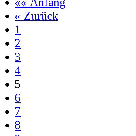
«« Anfang
« Zurück
1
2
3
4
5
6
7
8