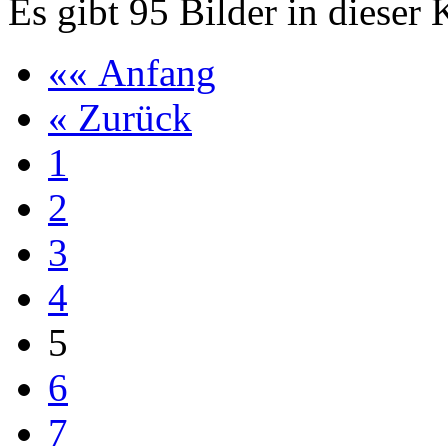
Es gibt 95 Bilder in dieser 
«« Anfang
« Zurück
1
2
3
4
5
6
7