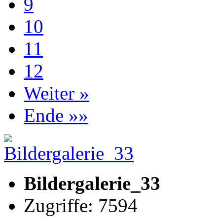
9
10
11
12
Weiter »
Ende »»
Bildergalerie_33
Zugriffe: 7594