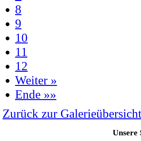
8
9
10
11
12
Weiter »
Ende »»
Zurück zur Galerieübersich
Unsere 